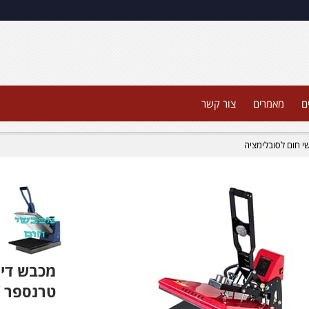
ם
מאמרים
צור קשר
י חום לסובלימציה
מכבש דיג
טרנספר HTV