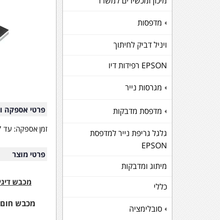
מיכון ומכשירים למשרד
מדפסות
+
ויניל דביק לחיתוך
EPSON רפידות דיו
מגרסות נייר
+
פרטי אספקה ו
מדפסת מדבקות
+
זמן אספקה:
עד 7 ימי עבודה, מיום קבלת אישור מחברת האשראי
גלגל גריפת נייר למדפסת
EPSON
פרטי מוצר
מיתוג ומדבקות
מכבש דיגיט
כללי
מכבש חום תע
סובלימציה
+