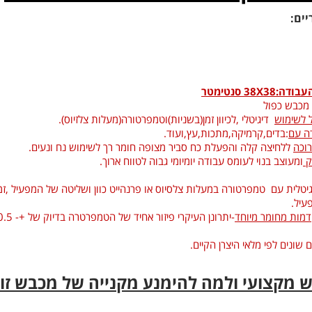
יים:
38 סנטימטר
 לשימוש
דיגיטלי ,לכיוון זמן(בשניות)וטמפרטורה(מעלות צלזיוס).
ה עם
:בדים,קרמיקה,מתכות,עץ,ועוד.
רוכה
ללחיצה קלה והפעלת כח סביר מצופה חומר רך לשימוש נח ונעים.
ק
ומעוצב בנוי לעומס עבודה יומיומי גבוה לטווח ארוך.
גיטלית עם טמפרטורה במעלות צלסיוס או פרנהייט כוון ושליטה של המפעיל ,זמן
עיל.
מות מחומר מיוחד
-יתרונן העיקרי פיזור אחיד של הטמפרטרה בדיוק של +- 0.5 מעלות במטרה לקבל תוצאה
שונים לפי מלאי היצרן הקיים.
מקצועי ולמה להימנע מקנייה של מכבש זול 