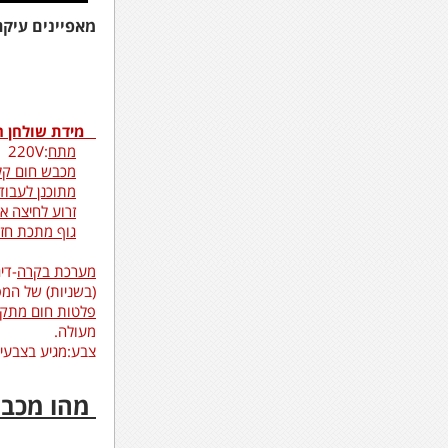
מאפיינים עיקר
מידת שולחן העבודה:X38
מתח
:220V מכבש כפול
מכבש חום קל
מתוכנן לעבוד
זרוע לחיצה א
גוף מתכת חז
מערכת בקרה
-די
(בשניות) של המפ
פלטות חום מתקד
מעולה.
צבע:מגיע בצבעים 
מהו מכבש 