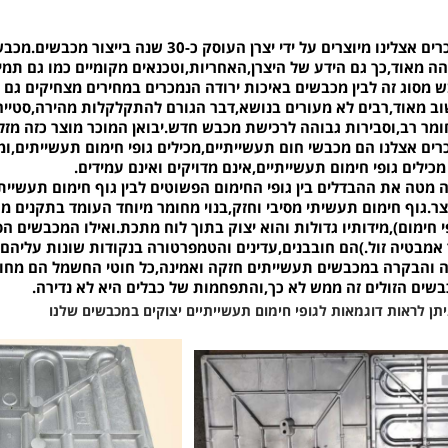
 על ידי יצרן העוסק כ-30 שנה בייצור מכבשים.מכבשים אלה הם מותג והחלקים מהם הם עשויים
ה מאוד,כך גם הידע של היצרן,האחריות,וטכנאים מקומיים כמו גם תמי
 מסוג זה לבין מכבשים באיכות ירודה הנמכרים במחירים מצחיקים גם 
וב מאוד,רבים לא מעורים בנושא,דבר הגורם להתקלקלות מהירה,סטייה
חומר רב,וסבירות גבוהה לרכישת מכבש חדש.יבואן המוכר מוצר כזה מזל
ים אצלנו הם מכבשי חום תעשייתיים,מכילים גופי חימום תעשייתים,ומ
כילים גופי חימום תעשייתיים,אינם מדויקים ואינם עמידים.
 מטה את ההבדלים בין גופי החימום הפשוטים לבין גוף חימום תעשייתי
ר.גוף חימום תעשיתי מסיבי וחזק,בנוי מחומר מיוחד העומד בתקנים מח
 חימום),מידותיו גדולות והוא יצוק בתוך לוח מתכת.ואילו המכבשים הפ
 אמבטיה זול.)הם חובבנים,עדינים והטמפרטורה בנקודות שונות עליהם
והבקרה במכבשים תעשייתים חזקה ואמינה,כל חוטי החשמל הם מחומר
שים הזולים זה ממש לא כך,והתפחמות של כבלים היא לא נדירה.
תן לראות דוגמאות לגופי חימום תעשייתיים יצוקים במכבשים שלנו