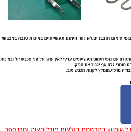
ופי חימום חובבניים,לא גופי חימום תעשייתיים באיכות טובה במכבשי 
דם עם גופי חימום תעשייתיים עדיף לאין ערוך על פני מכבש זול ובאיכות י
ס חומרי גלם אף יגביר את הנזק.
בודה מרכזי,מומלץ לקנות מכבש טוב.
לשימוש בהדפסת חולצות סובלימציה וטרנספר