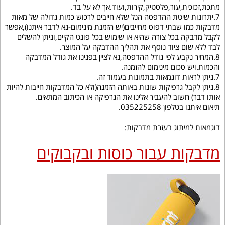
מתכת,זכוכית,עור,פלסטיק,קירות,ועוד.אך לא על בד.
7.יתרונות שיטת ההדפסה הנל שלא חייבים לרכוש כמות גדולה של מאות
מדבקות כמו שבתי דפוס מחייבים(יש הזמנת מינימום-נא לדבר איתנו),אפשר
לקבל מדבקה בכל צורה שהיא או שימוש בכל פונט הקיים,וניתן להשלים
לבד ללא שום ציוד נוסף את תהליך ההדבקה על המוצר.
8.המחיר נקבע לפי גודל ההדפסה,נא לציין בפנינו את גודל המדבקה
והכמות.ויש סכום מינימום להזמנה.
7.ניתן לראות דוגמאות בתמונות בעמוד זה.
8.ניתן לקבל גרפיקות שונות באותה הזמנה(ולא כל המדבקות חייבות להיות
אותו דבר) חשוב להעביר אלינו את הגרפיקה או הכיתוב המתאים.
תיאום איתנו בטלפון 035225258.
דוגמאות למיתוג בעזרת מדבקות:
מדבקות עבור כוסות ובקבוקים