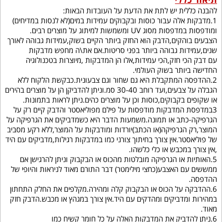
להבנה כללית יש לתת את הדעת על העובדות הבאות:
1.מדבקות אלה עבור כוסות ובקבוקים עמידות במים(לא לנסות במדיחים)
ומודפסות במדפסות מסוג UV ומשמשות למיתוג על מוצרים רבים.
הצבעים בוהקים,הדבק הוא החזק ביותר הקיים בשוק,עמידות גבוהה לאורך
שנים,עמידות גבוהה ביותר בפני סריטות.אם את\ה מחפש מדבקות
עם דבק הכי חזק,הכי עמידות,אלו הן המדבקות ,מיוצרות בטכנולוגיה
החדישה ביותר בשוק העולמי.
2.ההדפסה המתקבלת היא גם שחור וגם צבעונית.כבקשת הלקוח ללא
הגבלה על צבעים,ועד רוחב 30-40 סמ.וניתן להדביקן הן על מוצרים בהירים
או שקופים בקבוקים,כוסות וכן על מוצרים כהים.ניתן לראות בתמונות.
3במדפסת המדבקות מודפסות על פילם מפוליאסטר והדבק קיים רק על
הגרפיקה-כתב או תמונה.משמעות הדבר היא כשמדביקים את הגרפיקה על
המוצר,רק הגרפיקה(או הכתב)יורדות ומודבקות על המוצר,ללא רקע מסביב
של פוליאסטר.אין צורך בחיתוך צורני כמו במדבקות רגילות,מדביקים עם היד
,אין צורך במכבש או כלי כלשהו.
5.האותיות או הגרפיקה מובלטות מהכוס או הבקבוק וניתן להרגישן אם
ממששים עם האצבע(כחצי מילימטר) דבר התורם מאוד לניראות והיופי של
ההדפסה.
6.ההדבקה על הכוס או הבקבוק קלה ומהירה.מקלפים את החלק התחתון
במהירות ומדביקים ומהדקים עם היד.אין צורך במגהץ או מכבש.הדבק חזק
מאוד.
6.ניתן להדביק את המדבקות האלה על כל חומר קשיח כמו