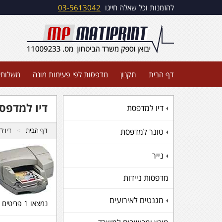
להזמנות וכל שאלה חייגו
03-5613042
דף הבית
תקנון
מדפסות לפי פעימות מונה
משלוחי
דיו למדפסת 000CN PRINTER DESKJET
דיו למדפסת
+
דף הבית
דיו 
טונר למדפסת
+
נייר
+
מדפסות ניידות
מגנטים לאירועים
+
נמצאו 1 פריטים