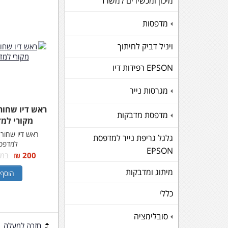
מיכון ומכשירים למשרד
מדפסות
+
ויניל דביק לחיתוך
EPSON רפידות דיו
מגרסות נייר
+
מדפסת מדבקות
+
מקורי למדפ
גלגל גריפת נייר למדפסת
למדפסת 
EPSON
200 ₪
במקום
מיתוג ומדבקות
הוסף 
כללי
סובלימציה
+
חזרה למעלה