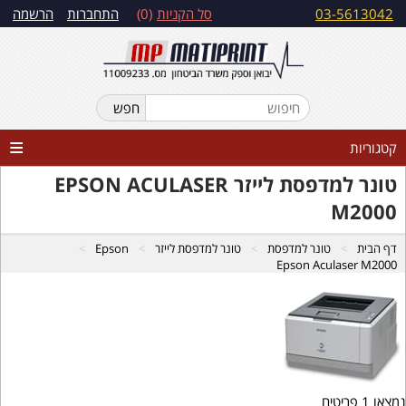
03-5613042
סל הקניות
0
התחברות
הרשמה
קטגוריות
טונר למדפסת לייזר EPSON ACULASER
M2000
דף הבית
טונר למדפסת
טונר למדפסת לייזר
Epson
Epson Aculaser M2000
נמצאו 1 פריטים