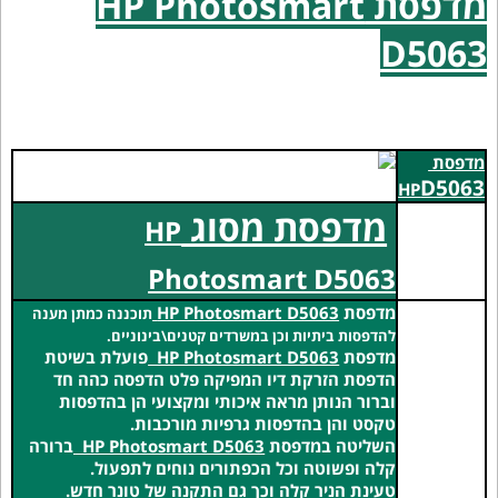
מדפסת HP Photosmart
D5063
מדפסת
D5063
HP
מדפסת מסוג
HP
Photosmart D5063
מדפסת
HP Photosmart D5063
תוכננה כמתן מענה
להדפסות ביתיות וכן במשרדים קטנים\בינוניים.
מדפסת
HP Photosmart D5063
פועלת בשיטת
הדפסת הזרקת דיו המפיקה פלט הדפסה כהה חד
וברור
הנותן מראה איכותי ומקצועי הן בהדפסות
טקסט והן בהדפסות גרפיות מורכבות.
השליטה במדפסת
HP Photosmart D5063
ברורה
קלה ופשוטה וכל הכפתורים נוחים לתפעול.
טעינת הניר קלה וכך גם התקנה של טונר חדש.