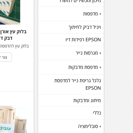
מיכון ומכשירים למשרד
מדפסות
+
ויניל דביק לחיתוך
בלוק עץ אורן
דבק דו
EPSON רפידות דיו
בלוק עץ להדפסה
מגרסות נייר
+
צור 
מדפסת מדבקות
+
גלגל גריפת נייר למדפסת
EPSON
מיתוג ומדבקות
כללי
סובלימציה
+