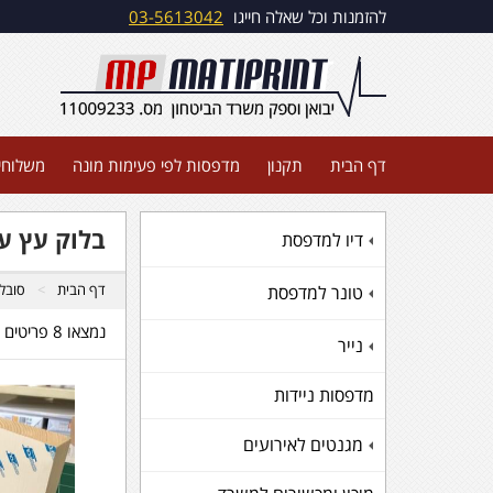
להזמנות וכל שאלה חייגו
03-5613042
דף הבית
תקנון
מדפסות לפי פעימות מונה
משלוחי
בלוק עץ עם
דיו למדפסת
+
דף הבית
סובל
טונר למדפסת
+
נמצאו 8 פריטים
נייר
+
מדפסות ניידות
מגנטים לאירועים
+