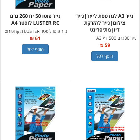
נייר A3 למדפסת לייזר|נייר
נייר פוטו 50 יח 260 גרם
צילום|נייר להזרקת
LUSTER RC לוסטר A4
דיו|מתיפרינט
נייר פוטו לוסטר LUSTER מיקרופורוס
נייר 80גרם 500 דף A3
61 ₪
59 ₪
הוסף לסל
הוסף לסל