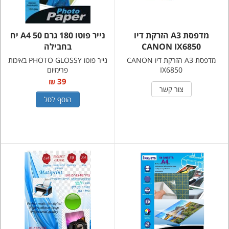
מדפסת A3 הזרקת דיו
נייר פוטו 180 גרם A4 50 יח
CANON IX6850
בחבילה
מדפסת A3 הזרקת דיו CANON
נייר פוטו PHOTO GLOSSY באיכות
IX6850
פרימיום
39 ₪
צור קשר
הוסף לסל