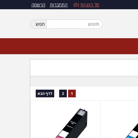
סל הקניות
0
התחברות
הרשמה
1
2
לדף הבא