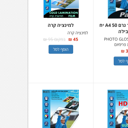
נייר פוטו 180 גרם A4 50 יח
למינציה קרה
ילה
למינציה קרה
פוטו PHOTO GLOSSY
45 ₪
במקום 95 ₪
 פרימיום
הוסף לסל
3
ף לסל