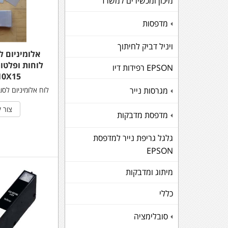
מיכון ומכשירים למשרד
מדפסות
+
ויניל דביק לחיתוך
אלומיניום ל
לוחות ופלטו
EPSON רפידות דיו
10X15 ס"
לוח אלומיניום לסו
מגרסות נייר
+
צור 
מדפסת מדבקות
+
גלגל גריפת נייר למדפסת
EPSON
מיתוג ומדבקות
כללי
סובלימציה
+