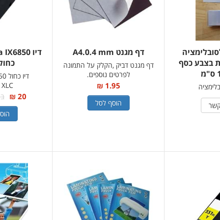
סובלימציה
דף מגנט A4.0.4 mm
דיו X6850
ת בצבע כסף
כחול
דף מגנט דביק ,הקלק על התמונה
מ
לפרטים נוספים.
דיו
1XLC
1.95 ₪
בלימציה
20 ₪
במק
הוסף לסל
קשר
הוס