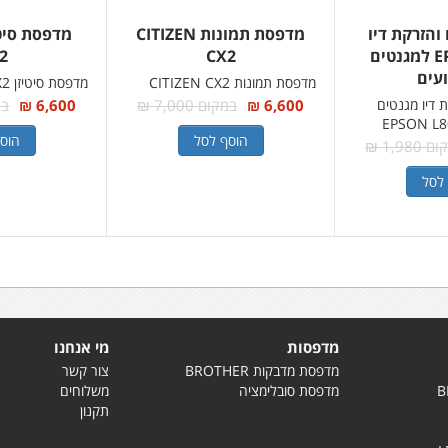
והזרקת דיו
מדפסת תמונות CITIZEN
EPSON L805 למגנטים
CX2
2
עים
מדפסת תמונות CITIZEN CX2
מדפסת סיטיזן CITIZEN CX2
דיו מגנטים
6,600 ₪
במקום 7,000 ₪
6,600 ₪
במק
הוסף לסל
הוס
1,980 ₪
לסל
מדפסות
מי אנחנו
מדפסת מדבקות BROTHER
צור קשר
מדפסת סובלימציה
משלוחים
תקנון