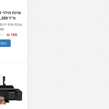
מ"ל EPSON L300
300
180 ₪
במקום
הוסף 