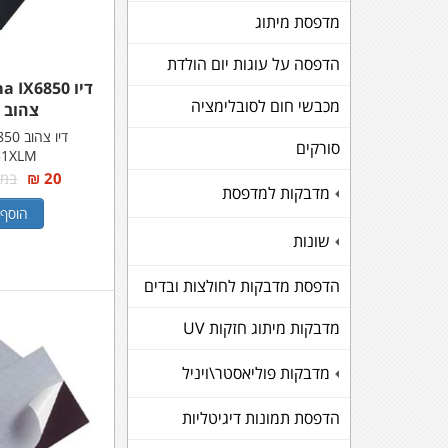
מדפסת מיתוג
הדפסה על עוגות יום הולדת
דיו IX6850
מכבשי חום לסובלימציה
צהוב 
דיו צ
סורקים
51XLM
20 ₪
במקום
מדבקות למדפסת
+
הוסף 
שונות
+
הדפסת מדבקות לחולצות ובדים
מדבקות מיתוג חזקות UV
מדבקות פוליאסטר\ויניל
+
הדפסת תמונות דיגיטליות