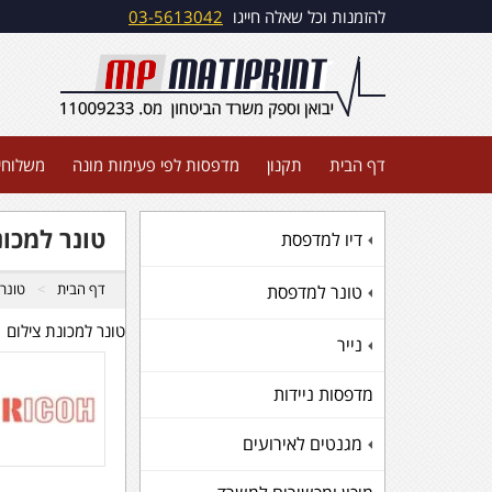
להזמנות וכל שאלה חייגו
03-5613042
דף הבית
תקנון
מדפסות לפי פעימות מונה
משלוחי
טונר למכונ
דיו למדפסת
+
דף הבית
טונר
טונר למדפסת
+
טונר למכונת צילום
נייר
+
מדפסות ניידות
מגנטים לאירועים
+