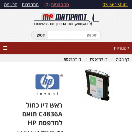
03-5613042
סל הקניות
0
התחברות
הרשמה
קטגוריות
דף הבית
דיו למדפסת
דיו למדפסת
ראש דיו כחול
C4836A תואם
למדפסת HP