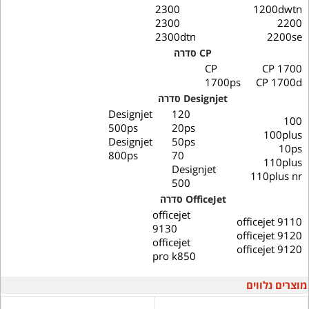
2300
1200dwtn
2300
2200
2300dtn
2200se
CP סדרה
CP
CP 1700
1700ps
CP 1700d
Designjet סדרה
Designjet
120
100
500ps
20ps
100plus
Designjet
50ps
10ps
800ps
70
110plus
Designjet
110plus nr
500
OfficeJet סדרה
officejet
officejet 9110
9130
officejet 9120
officejet
officejet 9120
pro k850
מוצרים נלווים