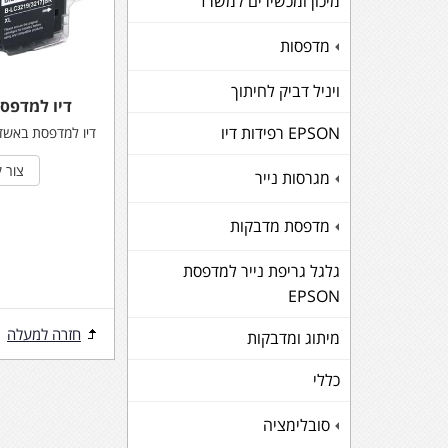
מיכון ומכשירים למשרד
מדפסות
+
ויניל דביק לחיתוך
דיו למדפס
EPSON רפידות דיו
דיו למדפסת באשד
צור 
מגרסות נייר
+
מדפסת מדבקות
+
גלגל גריפת נייר למדפסת
EPSON
חזרה למעלה
מיתוג ומדבקות
כללי
סובלימציה
+